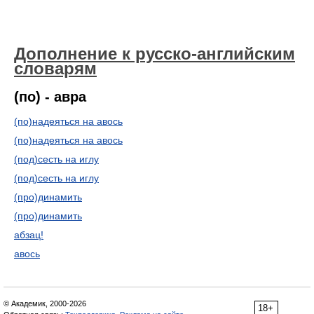
Дополнение к русско-английским
словарям
(по) - авра
(по)надеяться на авось
(по)надеяться на авось
(под)сесть на иглу
(под)сесть на иглу
(про)динамить
(про)динамить
абзац!
авось
© Академик, 2000-2026
18+